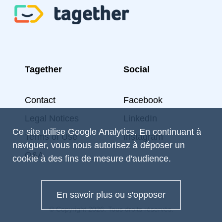
Tagether
Social
Contact
Facebook
Legal Notices
LinkedIn
Ce site utilise Google Analytics. En continuant à
Terms of Use
Instagram
naviguer, vous nous autorisez à déposer un
Q&A
cookie à des fins de mesure d'audience.
En savoir plus ou s'opposer
© Copyright 2026. Tous droits réservés.