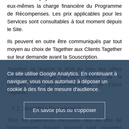
eux-mêmes la charge financière du Programme
de Récompenses. Les prix applicables pour les
Services sont consultables à tout moment depuis
le Site.
Ils peuvent en outre être communiqués par tout
moyen au choix de Tagether aux Clients Tagether
sur leur demande avant la Souscription.
Tagether se réserve le droit de faire des offres
Ce site utilise Google Analytics. En continuant à
promotionnelles qui peuvent différer de la
naviguer, vous nous autorisez à déposer un
politique des prix communiquée au Client
cookie à des fins de mesure d'audience.
Tagether.
7.2. Modalités de paiement
En savoir plus ou s'opposer
Tous les paiements mensuels dus au titre de
l’Abonnement Payant souscrit sont payables