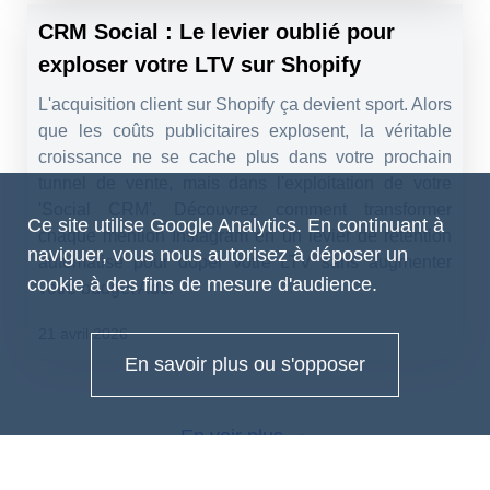
CRM Social : Le levier oublié pour
exploser votre LTV sur Shopify
L'acquisition client sur Shopify ça devient sport. Alors
que les coûts publicitaires explosent, la véritable
croissance ne se cache plus dans votre prochain
tunnel de vente, mais dans l'exploitation de votre
'Social CRM'. Découvrez comment transformer
Ce site utilise Google Analytics. En continuant à
chaque mention Instagram en un levier de rétention
naviguer, vous nous autorisez à déposer un
automatisé pour doper votre LTV sans augmenter
cookie à des fins de mesure d'audience.
votre budget Ads.
21 avril 2026
En savoir plus ou s'opposer
En voir plus