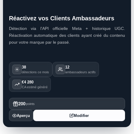
Réactivez vos Clients Ambassadeurs
Détection via l'API officielle Meta + historique UGC.
Réactivation automatique des clients ayant créé du contenu
pour votre marque par le passé.
38
12
détections ce mois
ambassadeurs actifs
€4 280
CA estimé généré
200
points
Aperçu
Modifier