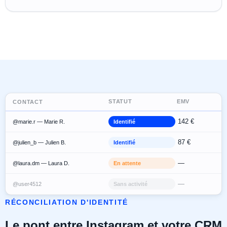
STATUT
EMV
CONTACT
142 €
@marie.r — Marie R.
Identifié
87 €
@julien_b — Julien B.
Identifié
—
@laura.dm — Laura D.
En attente
—
@user4512
Sans activité
RÉCONCILIATION D'IDENTITÉ
Le pont entre Instagram et votre CRM