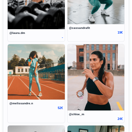
@cassandrafit
19€
@laura.dm
-
@melissandre.n
52€
@chloe_m
24€