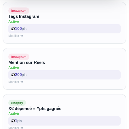
Instagram
Tags Instagram
Activé
🎁
100
pts
Modifier 👁
Instagram
Mention sur Reels
Activé
🎁
200
pts
Modifier 👁
Shopify
X€ dépensé = Ypts gagnés
Activé
🎁
1
pts
Modifier 👁