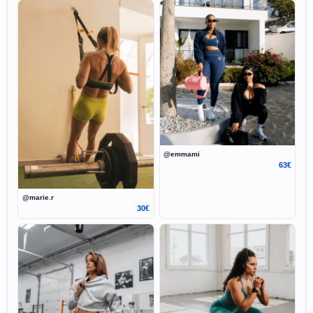
@emmami
63€
@marie.r
30€