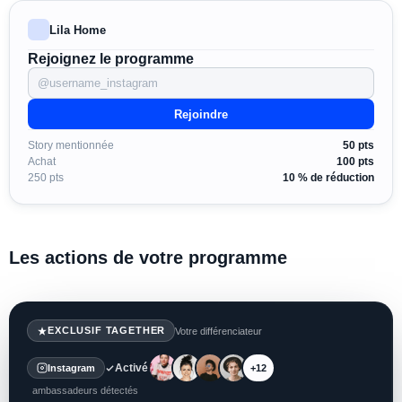
Lila Home
Rejoignez le programme
@username_instagram
Rejoindre
Story mentionnée
50 pts
Achat
100 pts
250 pts
10 % de réduction
Les actions de votre programme
EXCLUSIF TAGETHER
Votre différenciateur
Activé
Instagram
+12
ambassadeurs détectés