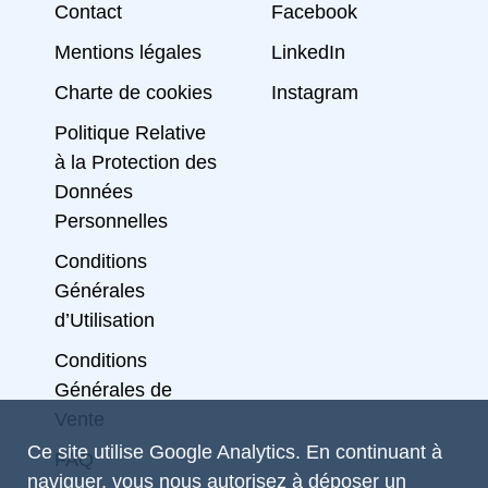
Contact
Facebook
Mentions légales
LinkedIn
Charte de cookies
Instagram
Politique Relative
à la Protection des
Données
Personnelles
Conditions
Générales
d’Utilisation
Conditions
Générales de
Vente
Ce site utilise Google Analytics. En continuant à
FAQ
naviguer, vous nous autorisez à déposer un