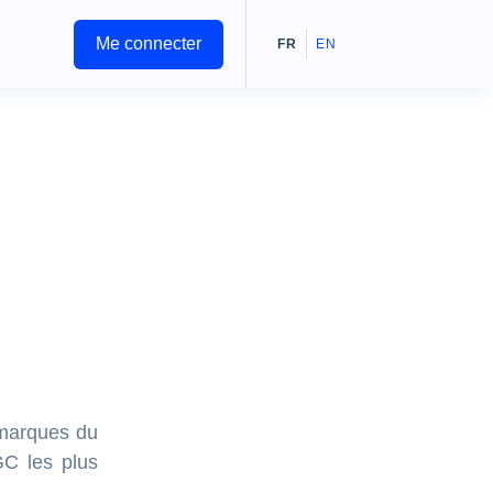
Me connecter
FR
EN
 marques du
GC les plus