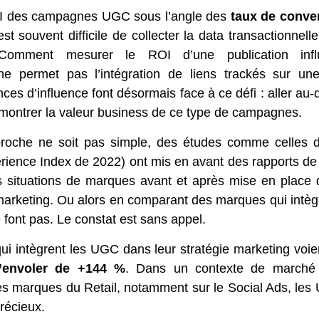
I des campagnes UGC sous l’angle des
taux de conve
est souvent difficile de collecter la data transactionnel
Comment mesurer le ROI d’une publication influ
ne permet pas l’intégration de liens trackés sur une
es d’influence font désormais face à ce défi : aller au-d
émontrer la valeur business de ce type de campagnes.
proche ne soit pas simple, des études comme celles 
ience Index de 2022) ont mis en avant des rapports de 
 situations de marques avant et après mise en plac
 marketing. Ou alors en comparant des marques qui intè
e font pas. Le constat est sans appel.
i intègrent les UGC dans leur stratégie marketing voie
’envoler de +144 %
. Dans un contexte de marché 
s marques du Retail, notamment sur le Social Ads, le
récieux.