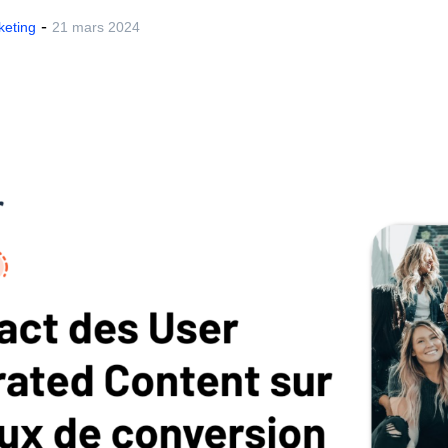
-
keting
21 mars 2024