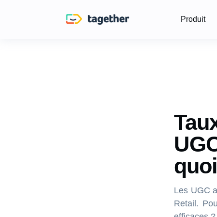
Produit
Taux
UGC 
quoi
Les UGC am
Retail. Po
efficaces ?