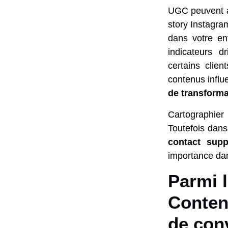
UGC peuvent au
story Instagra
dans votre en
indicateurs d
certains cli
contenus influ
de transforma
Cartographier 
Toutefois dans
contact supp
importance dan
Parmi 
Content
de con