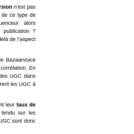
rsion
n’est pas
le de ce type de
enceur alors
 publication ?
elà de l’aspect
de Bazaarvoice
corrélation. En
e des UGC dans
grent les UGC à
nt leur
taux de
tendu sur les
s UGC sont donc