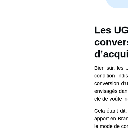
Les UG
conver
d’acqui
Bien sûr, les 
condition ind
conversion d’
envisagés dans
clé de voûte i
Cela étant di
apport en Bra
le mode de con