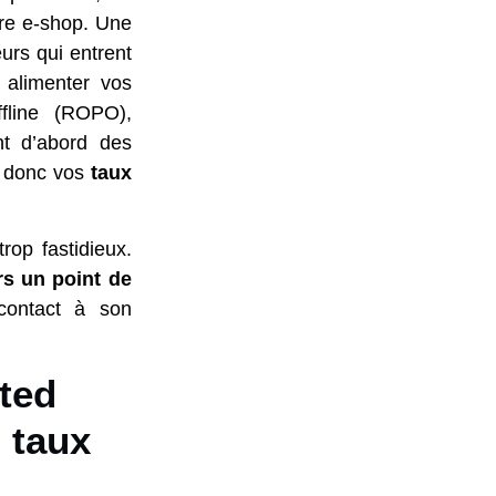
tre e-shop. Une
urs qui entrent
 alimenter vos
ffline (ROPO),
t d’abord des
t donc vos
taux
rop fastidieux.
rs un point de
contact à son
ted
 taux