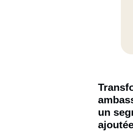
Transfo
ambassa
un segm
ajouté