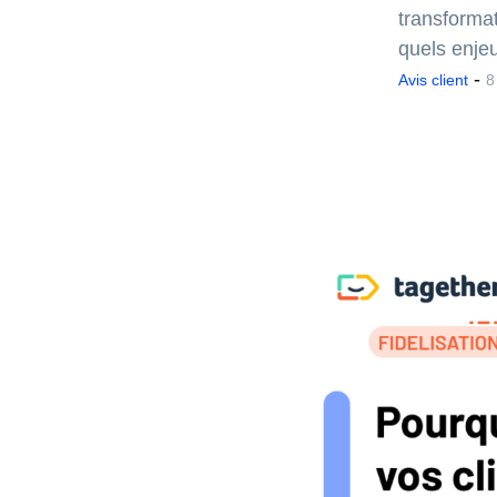
transforma
quels enje
-
Avis client
8