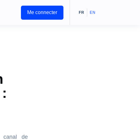
Me connecter
FR
EN
n
:
e canal de