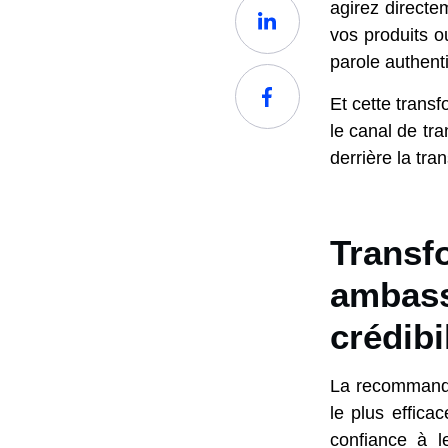
agirez direct
vos produits o
parole authent
Et cette transf
le canal de tr
derrière la tr
Transfo
ambass
crédibi
La recommanda
le plus effic
confiance à le